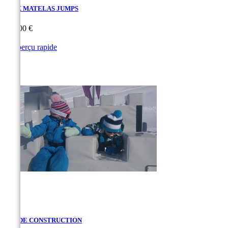
JEUX MATELAS JUMPS
Prix
960,00 €

Aperçu rapide
JEU DE CONSTRUCTION