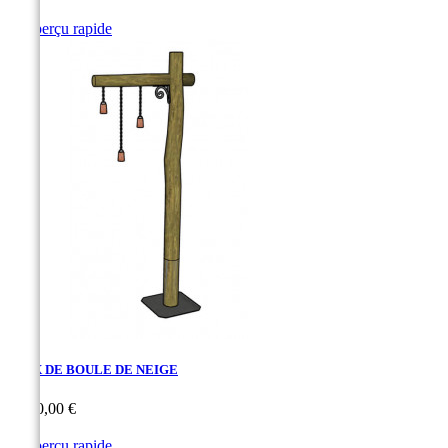

Aperçu rapide
JEUX DE BOULE DE NEIGE
Prix
1 030,00 €

Aperçu rapide