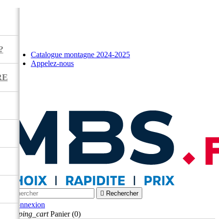
?
Catalogue montagne 2024-2025
Appelez-nous
RE



Rechercher

Connexion
shopping_cart
Panier
(0)