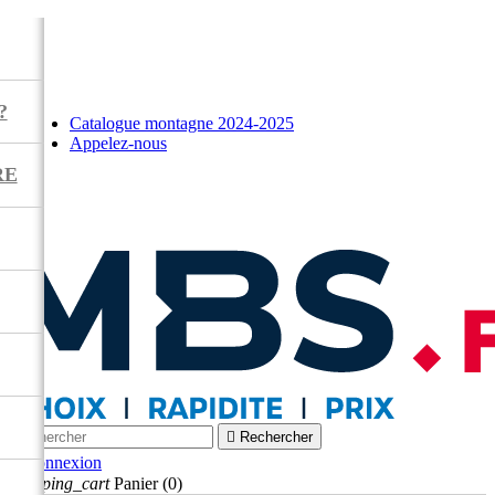
?
Catalogue montagne 2024-2025
Appelez-nous
RE



Rechercher

Connexion
shopping_cart
Panier
(0)