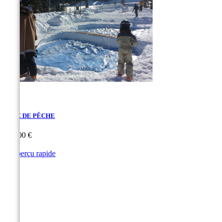
JEUX DE PÊCHE
Prix
815,00 €

Aperçu rapide