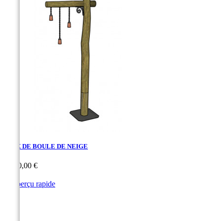
JEUX DE BOULE DE NEIGE
Prix
1 030,00 €

Aperçu rapide