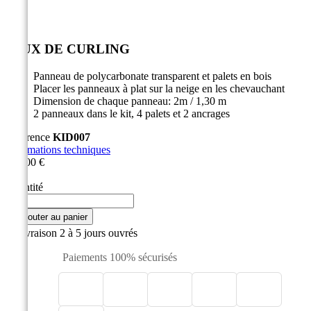


JEUX DE CURLING
Panneau de polycarbonate transparent et palets en bois
Placer les panneaux à plat sur la neige en les chevauchant
Dimension de chaque panneau: 2m / 1,30 m
2 panneaux dans le kit, 4 palets et 2 ancrages
Référence
KID007
Informations techniques
800,00 €
HT
Quantité

Ajouter au panier

Livraison 2 à 5 jours ouvrés
Paiements 100% sécurisés