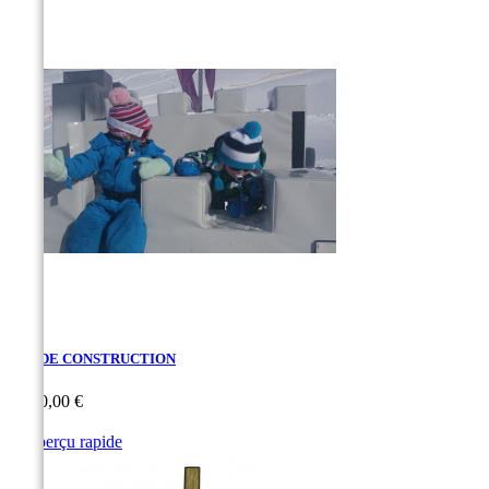
JEU DE CONSTRUCTION
Prix
3 810,00 €

Aperçu rapide