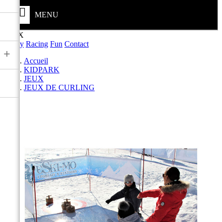
MENU
JEUX
Safety
Racing
Fun
Contact
+
Accueil
KIDPARK
JEUX
JEUX DE CURLING