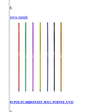
Prix
2,60 €

Aperçu rapide
Rouge
Bleu
Vert
Noir
JALON POLYCARBONATE AVEC POINTE A VIS
Prix