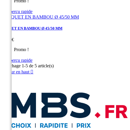
Promo !

Aperçu rapide
PIQUET EN BAMBOU Ø 45/50 MM
Prix
1,20 €
Promo !

Aperçu rapide
Affichage 1-5 de 5 article(s)
Retour en haut
