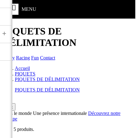
MENU
PIQUETS DE
+
DÉLIMITATION
Safety
Racing
Fun
Contact
Accueil
PIQUETS
PIQUETS DE DÉLIMITATION
PIQUETS DE DÉLIMITATION

ok
Dans le monde
Une présence internationale
Découvrez notre
Groupe
Il y a 5 produits.