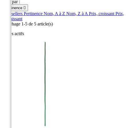
Trier par :
Pertinence

Best sellers
Pertinence
Nom, A à Z
Nom, Z à A
Prix, croissant
Prix,
décroissant
Affichage 1-5 de 5 article(s)
Filtres actifs