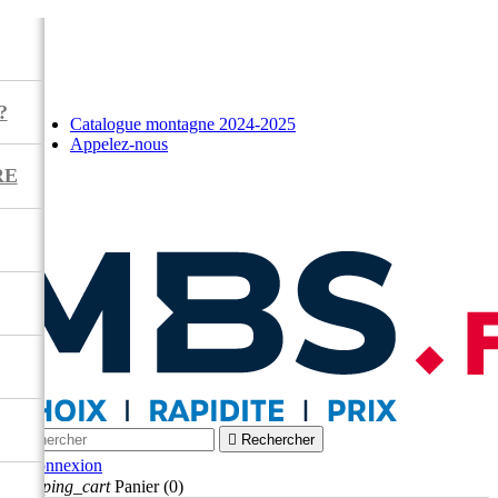
?
Catalogue montagne 2024-2025
Appelez-nous
RE



Rechercher

Connexion
shopping_cart
Panier
(0)