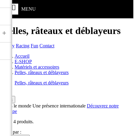
MENU
Pelles, râteaux et déblayeurs
+
Safety
Racing
Fun
Contact
Accueil
E-SHOP
Matériels et accessoires
Pelles, râteaux et déblayeurs
Pelles, râteaux et déblayeurs

ok
Dans le monde
Une présence internationale
Découvrez notre
Groupe
Il y a 4 produits.
Trier par :