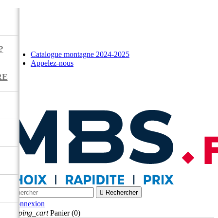
?
Catalogue montagne 2024-2025
Appelez-nous
RE



Rechercher

Connexion
shopping_cart
Panier
(0)