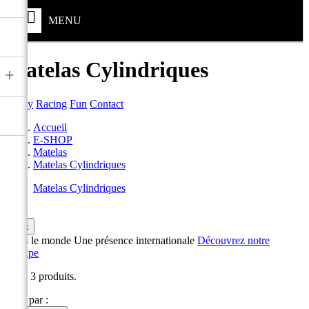
MENU
Matelas Cylindriques
+
Safety
Racing
Fun
Contact
Accueil
E-SHOP
Matelas
Matelas Cylindriques
Matelas Cylindriques

ok
Dans le monde
Une présence internationale
Découvrez notre
Groupe
Il y a 3 produits.
Trier par :