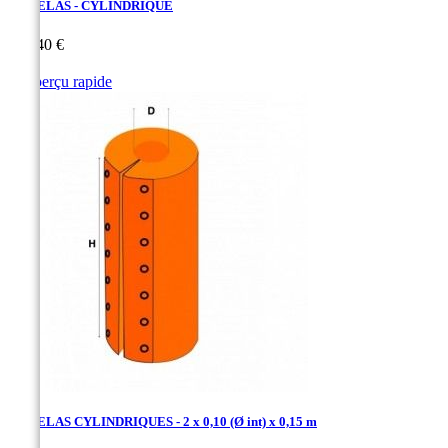
MATELAS - CYLINDRIQUE
Prix
123,40 €

Aperçu rapide
Rouge
Orange
MATELAS CYLINDRIQUES - 2 x 0,10 (Ø int) x 0,15 m