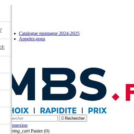
?
Catalogue montagne 2024-2025
Appelez-nous
RE



Rechercher

Connexion
shopping_cart
Panier
(0)