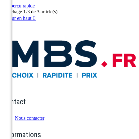

Aperçu rapide
Rouge
Orange
Affichage 1-3 de 3 article(s)
Retour en haut

Contact
Nous contacter
Informations