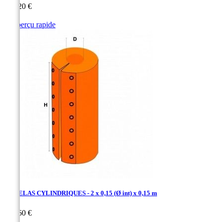
Prix
123,20 €

Aperçu rapide
Rouge
Orange
MATELAS CYLINDRIQUES - 2 x 0,15 (Ø int) x 0,15 m
Prix
147,60 €