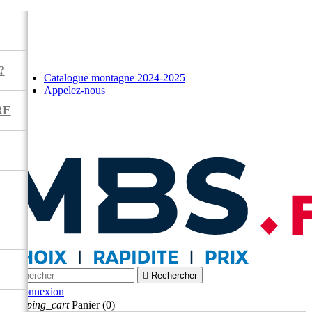
?
Catalogue montagne 2024-2025
Appelez-nous
RE



Rechercher

Connexion
shopping_cart
Panier
(0)