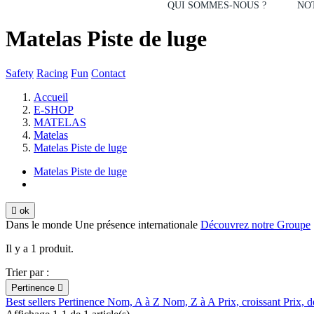
QUI SOMMES-NOUS ?
NOT
Matelas Piste de luge
Safety
Racing
Fun
Contact
Accueil
E-SHOP
MATELAS
Matelas
Matelas Piste de luge
Matelas Piste de luge

ok
Dans le monde
Une présence internationale
Découvrez notre Groupe
Il y a 1 produit.
Trier par :
Pertinence

Best sellers
Pertinence
Nom, A à Z
Nom, Z à A
Prix, croissant
Prix, d