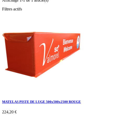
Affichage 1-1 de 1 article(s)
Filtres actifs
MATELAS PISTE DE LUGE 500x500x2500 ROUGE
Prix
224,20 €