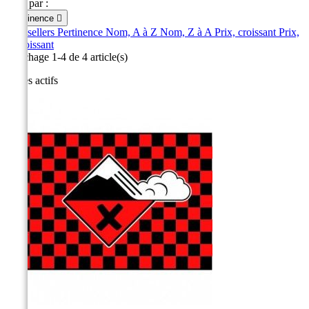
Trier par :
Pertinence

Best sellers
Pertinence
Nom, A à Z
Nom, Z à A
Prix, croissant
Prix,
décroissant
Affichage 1-4 de 4 article(s)
Filtres actifs