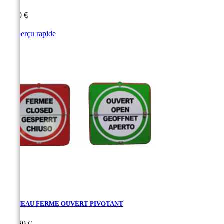
Prix
55,30 €

Aperçu rapide
PANNEAU FERME OUVERT PIVOTANT
Prix
147,80 €