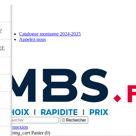
?
Catalogue montagne 2024-2025
Appelez-nous
RE



Rechercher

Connexion
shopping_cart
Panier
(0)