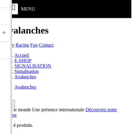
MENU
Avalanches
+
Safety
Racing
Fun
Contact
Accueil
E-SHOP
SIGNALISATION
Signalisation
Avalanches
Avalanches

ok
Dans le monde
Une présence internationale
Découvrez notre
Groupe
Il y a 4 produits.