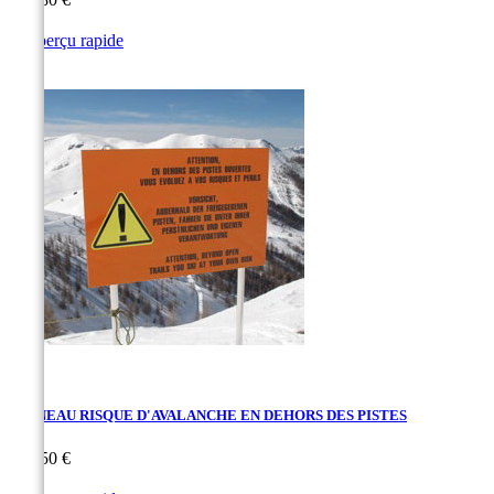

Aperçu rapide
PANNEAU RISQUE D'AVALANCHE EN DEHORS DES PISTES
Prix
280,50 €