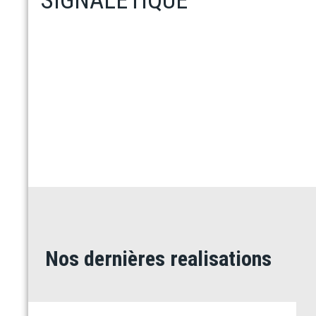
SIGNALETIQUE
informer le
public et les utilisateurs des règles de
sécurité.
En savoir plus
Nos dernières realisations