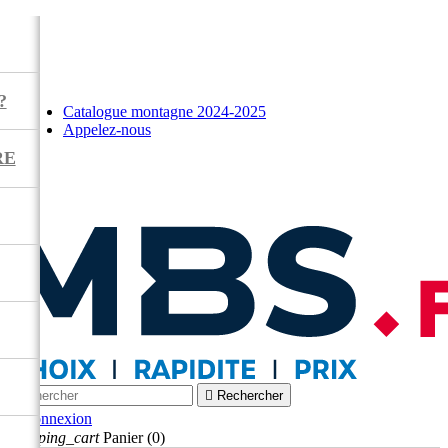
?
Catalogue montagne 2024-2025
Appelez-nous
RE



Rechercher

Connexion
shopping_cart
Panier
(0)