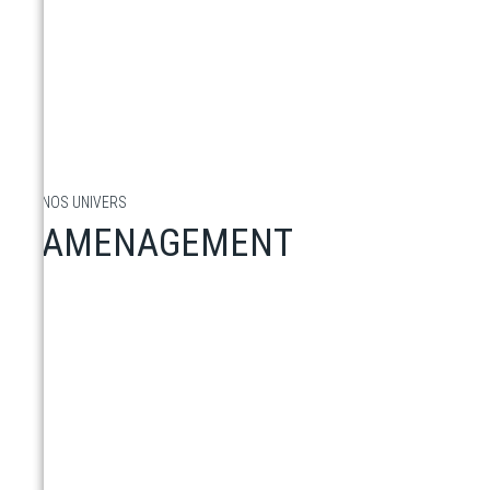
NOS UNIVERS
AMENAGEMENT
MBS prend en charge l'aménagement de
domaines skiables.
Nous sommes des créateurs de mobilier urbain
et décoration pour l’équipement des espaces
publiques
En savoir plus