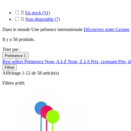

En stock
(51)

Non disponible
(7)
Dans le monde
Une présence internationale
Découvrez notre Groupe
Il y a 58 produits.
Trier par :
Pertinence

Best sellers
Pertinence
Nom, A à Z
Nom, Z à A
Prix, croissant
Prix, d
Filtrer
Affichage 1-12 de 58 article(s)
Filtres actifs