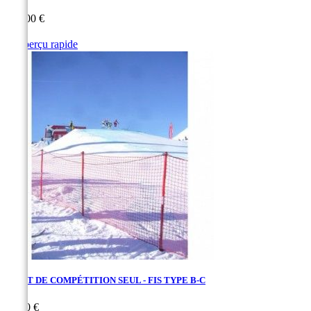
Prix
113,00 €

Aperçu rapide
FILET DE COMPÉTITION SEUL - FIS TYPE B-C
Prix
87,80 €