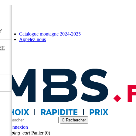
?
Catalogue montagne 2024-2025
Appelez-nous
RE



Rechercher

Connexion
shopping_cart
Panier
(0)