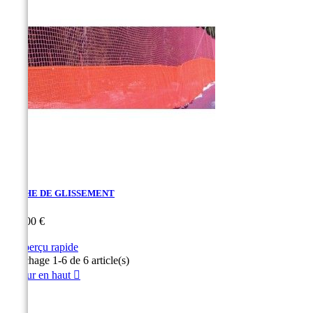
BÂCHE DE GLISSEMENT
Prix
600,00 €

Aperçu rapide
Rouge
Affichage 1-6 de 6 article(s)
Retour en haut
