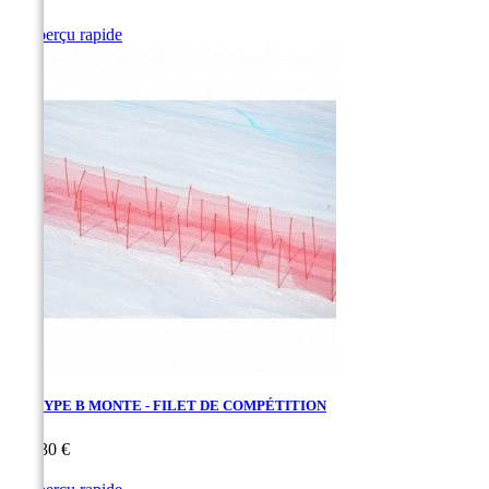

Aperçu rapide
FIS TYPE B MONTE - FILET DE COMPÉTITION
Prix
297,30 €