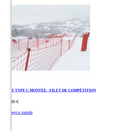
FILET TYPE C MONTÉE - FILET DE COMPÉTITION
Prix
112,40 €

Aperçu rapide