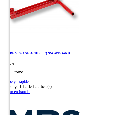
CLE DE VISSAGE ACIER PIQ SNOWBOARD
Prix
28,70 €
Promo !

Aperçu rapide
Affichage 1-12 de 12 article(s)
Retour en haut
