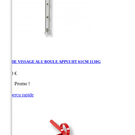
CLE DE VISSAGE ALU BOULE APPUI HT 61CM 1130G
Prix
79,80 €
Promo !

Aperçu rapide