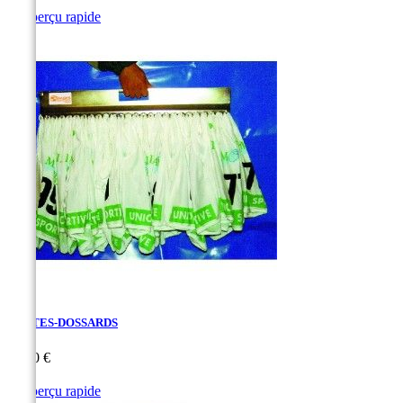

Aperçu rapide
PORTES-DOSSARDS
Prix
91,80 €

Aperçu rapide