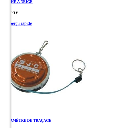
MÈCHE À NEIGE
Prix
178,00 €

Aperçu rapide
DÉCAMÈTRE DE TRAÇAGE