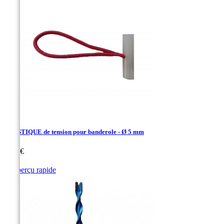
ELASTIQUE de tension pour banderole - Ø 5 mm
Prix
0,80 €

Aperçu rapide