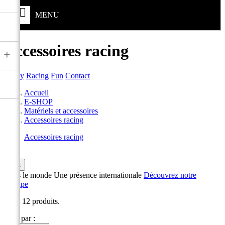
MENU
Accessoires racing
+
Safety
Racing
Fun
Contact
Accueil
E-SHOP
Matériels et accessoires
Accessoires racing
Accessoires racing

ok
Dans le monde
Une présence internationale
Découvrez notre
Groupe
Il y a 12 produits.
Trier par :