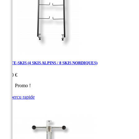
PORTE-SKIS (4 SKIS ALPINS / 8 SKIS NORDIQUES)
Prix
26,30 €
Promo !

Aperçu rapide