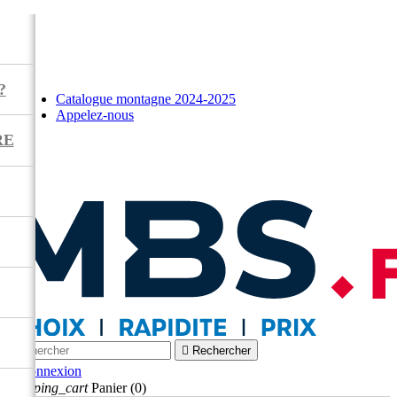
?
Catalogue montagne 2024-2025
Appelez-nous
RE



Rechercher

Connexion
shopping_cart
Panier
(0)