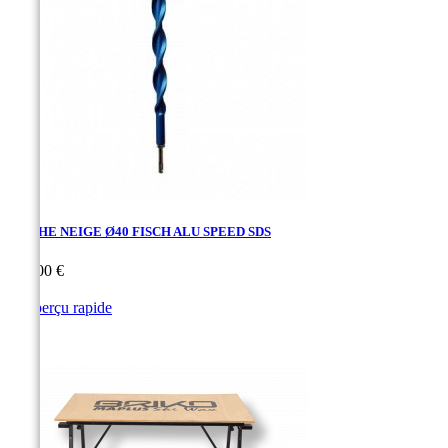
MECHE NEIGE Ø40 FISCH ALU SPEED SDS
Prix
198,00 €

Aperçu rapide