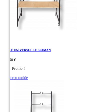
TABLE UNIVERSELLE SKIMAN
Prix
220,50 €
Promo !

Aperçu rapide