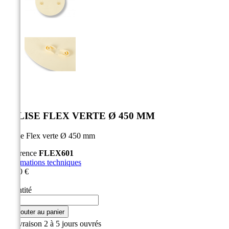


BALISE FLEX VERTE Ø 450 MM
Balise Flex verte Ø 450 mm
Référence
FLEX601
Informations techniques
10,90 €
HT
Quantité

Ajouter au panier

Livraison 2 à 5 jours ouvrés