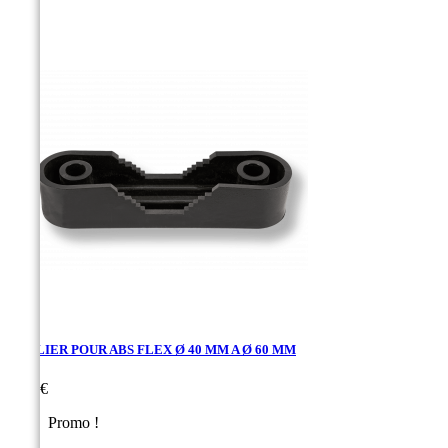
COLLIER POUR ABS FLEX Ø 40 MM A Ø 60 MM
Prix
0,60 €
Promo !