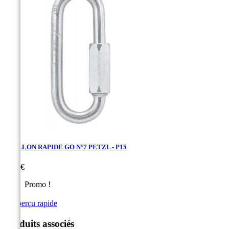
MAILLON RAPIDE GO N°7 PETZL - P15
Prix
4,60 €
Promo !

Aperçu rapide
Produits associés