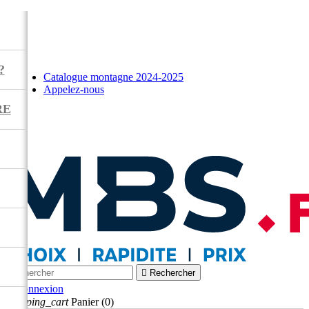
?
Catalogue montagne 2024-2025
Appelez-nous
RE



Rechercher

Connexion
shopping_cart
Panier
(0)