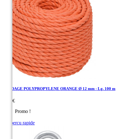
CORDAGE POLYPROPYLENE ORANGE Ø 12 mm - Lg. 100 m
Prix
0,20 €
Promo !

Aperçu rapide