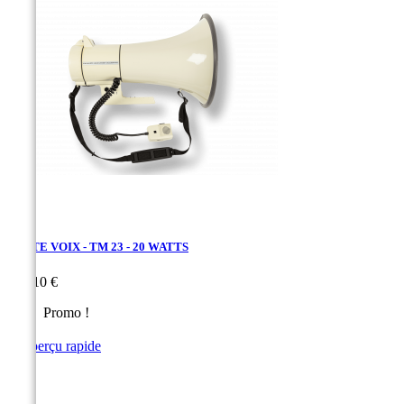
PORTE VOIX - TM 23 - 20 WATTS
Prix
204,10 €
Promo !

Aperçu rapide