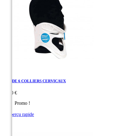
LOT DE 6 COLLIERS CERVICAUX
Prix
42,50 €
Promo !

Aperçu rapide