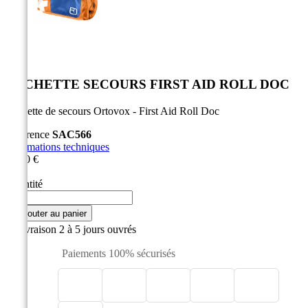


POCHETTE SECOURS FIRST AID ROLL DOC
Pochette de secours Ortovox - First Aid Roll Doc
Référence
SAC566
Informations techniques
37,60 €
HT
Quantité

Ajouter au panier

Livraison 2 à 5 jours ouvrés
Paiements 100% sécurisés