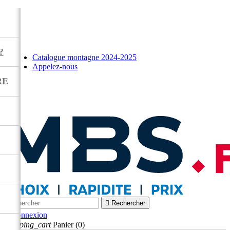
?
Catalogue montagne 2024-2025
Appelez-nous
RE



Rechercher

Connexion
shopping_cart
Panier
(0)