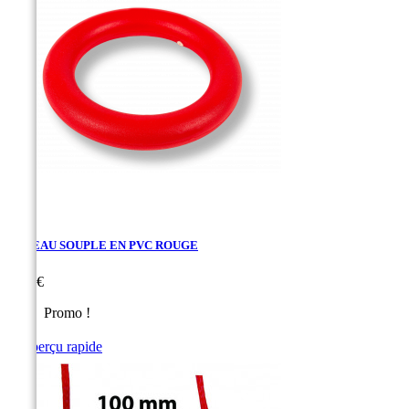
ANNEAU SOUPLE EN PVC ROUGE
Prix
2,70 €
Promo !

Aperçu rapide