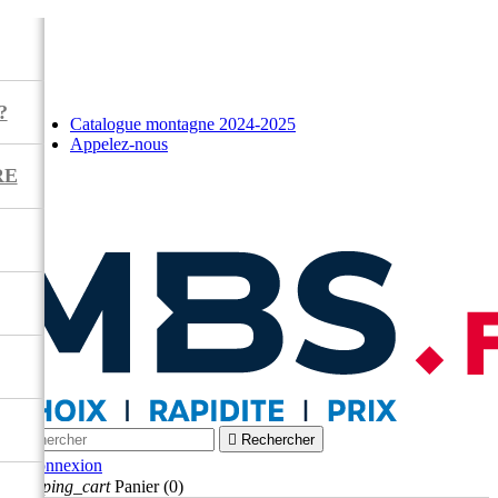
?
Catalogue montagne 2024-2025
Appelez-nous
RE



Rechercher

Connexion
shopping_cart
Panier
(0)