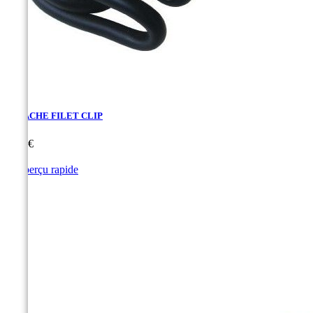
ATTACHE FILET CLIP
Prix
1,80 €

Aperçu rapide
Noir