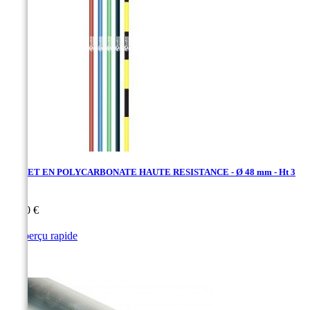
PIQUET EN POLYCARBONATE HAUTE RESISTANCE - Ø 48 mm - Ht 3
m
Prix
26,20 €

Aperçu rapide
Rouge
Jaune
Bleu
Vert
Noir
Noir