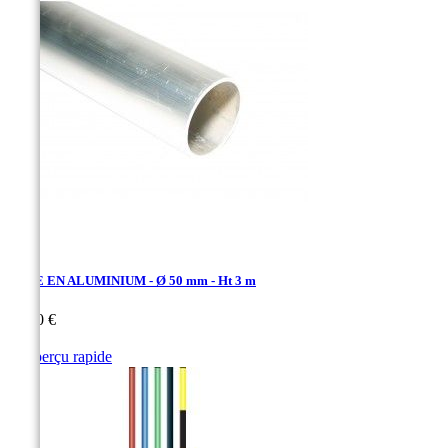
TUBE EN ALUMINIUM - Ø 50 mm - Ht 3 m
Prix
26,70 €

Aperçu rapide