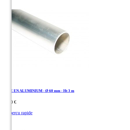
TUBE EN ALUMINIUM - Ø 60 mm - Ht 3 m
Prix
32,70 €

Aperçu rapide