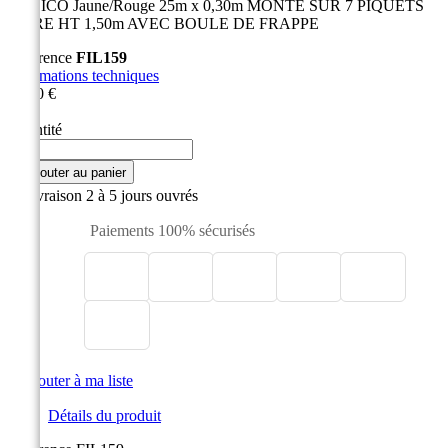
BALICO Jaune/Rouge 25m x 0,30m MONTE SUR 7 PIQUETS
FIBRE HT 1,50m AVEC BOULE DE FRAPPE
Référence
FIL159
Informations techniques
90,20 €
HT
Quantité

Ajouter au panier

Livraison 2 à 5 jours ouvrés
Paiements 100% sécurisés

Ajouter à ma liste
Détails du produit