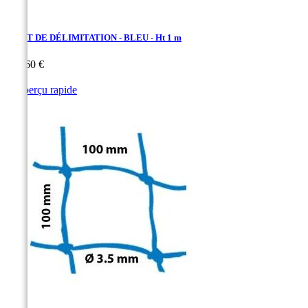
FILET DE DÉLIMITATION - BLEU - Ht 1 m
Prix
100,60 €

Aperçu rapide