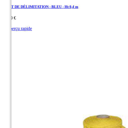
FILET DE DÉLIMITATION - BLEU - Ht 0,4 m
Prix
44,40 €

Aperçu rapide