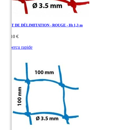
FILET DE DÉLIMITATION - ROUGE - Ht 1,3 m
Prix
138,10 €

Aperçu rapide