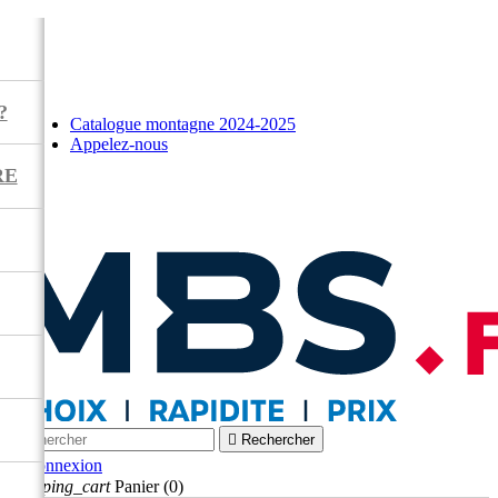
?
Catalogue montagne 2024-2025
Appelez-nous
RE



Rechercher

Connexion
shopping_cart
Panier
(0)