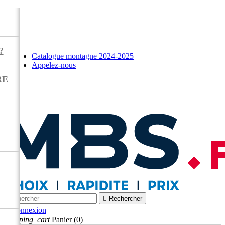
?
Catalogue montagne 2024-2025
Appelez-nous
RE



Rechercher

Connexion
shopping_cart
Panier
(0)