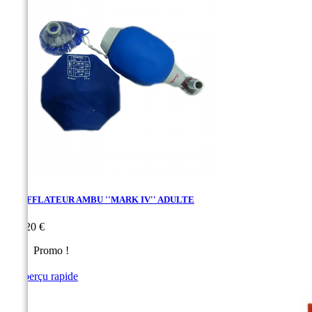
INSUFFLATEUR AMBU ''MARK IV'' ADULTE
Prix
206,20 €
Promo !

Aperçu rapide