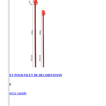
PIQUET POUR FILET DE DELIMITATION
Prix
6,10 €

Aperçu rapide