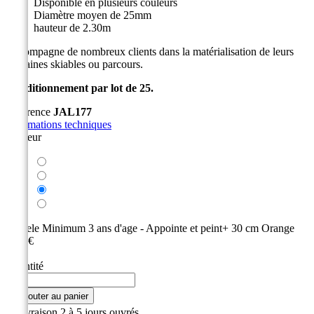
Disponible en plusieurs couleurs
Diamètre moyen de 25mm
hauteur de 2.30m
Accompagne de nombreux clients dans la matérialisation de leurs
domaines skiables ou parcours.
Conditionnement par lot de 25.
Référence
JAL177
Informations techniques
Couleur
Rouge
Bleu
Vert
Noir
Modele
Minimum 3 ans d'age - Appointe et peint+ 30 cm Orange
2,50 €
HT
Quantité

Ajouter au panier

Livraison 2 à 5 jours ouvrés