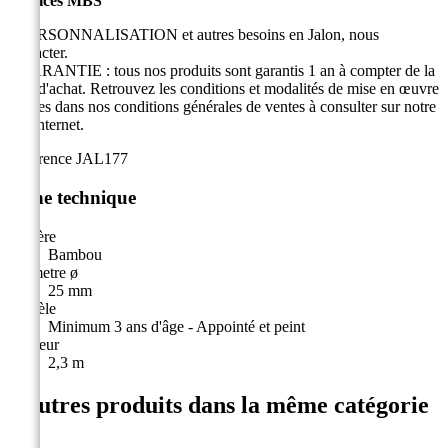
Services MBS
• PERSONNALISATION et autres besoins en Jalon, nous
contacter.
• GARANTIE : tous nos produits sont garantis 1 an à compter de la
date d'achat. Retrouvez les conditions et modalités de mise en œuvre
légales dans nos conditions générales de ventes à consulter sur notre
site internet.
Référence
JAL177
Fiche technique
Matière
Bambou
Diametre ø
25 mm
Modèle
Minimum 3 ans d'âge - Appointé et peint
Hauteur
2,3 m
4 autres produits dans la même catégorie
: