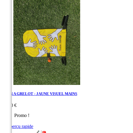
MAIN A GRELOT - JAUNE VISUEL MAINS
Prix
32,00 €
Promo !

Aperçu rapide