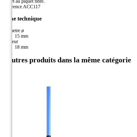
le filet au piquet fibre.
Référence
ACC117
Fiche technique
Diametre ø
15 mm
Hauteur
18 mm
4 autres produits dans la même catégorie
: