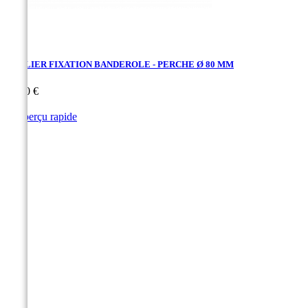
COLLIER FIXATION BANDEROLE - PERCHE Ø 80 MM
Prix
66,40 €

Aperçu rapide