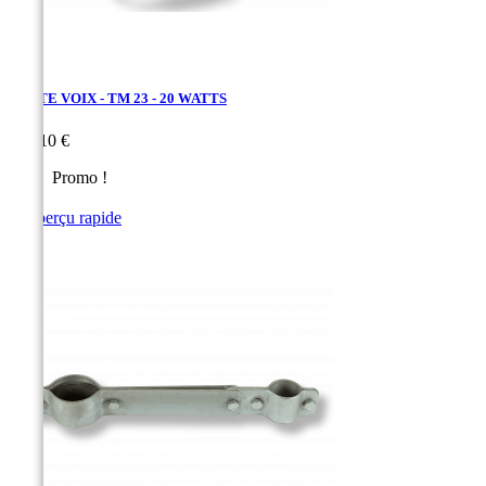
PORTE VOIX - TM 23 - 20 WATTS
Prix
204,10 €
Promo !

Aperçu rapide