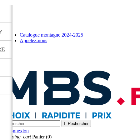
?
Catalogue montagne 2024-2025
Appelez-nous
RE



Rechercher

Connexion
shopping_cart
Panier
(0)