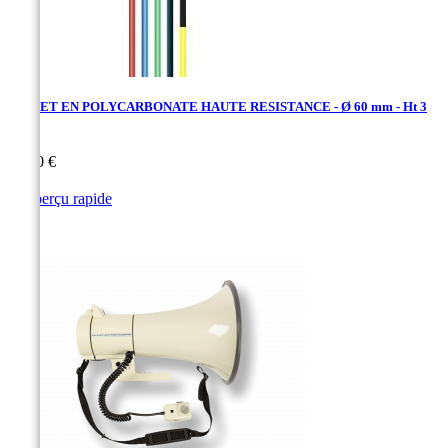
PIQUET EN POLYCARBONATE HAUTE RESISTANCE - Ø 60 mm - Ht 3
m
Prix
32,00 €

Aperçu rapide
Rouge
Jaune
Noir