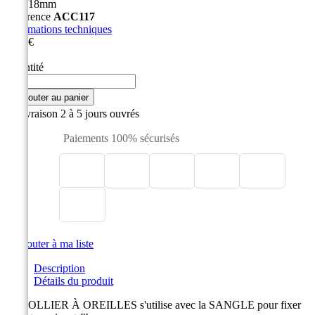
Ø15/18mm
Référence
ACC117
Informations techniques
0,60 €
HT
Quantité

Ajouter au panier

Livraison 2 à 5 jours ouvrés
Paiements 100% sécurisés

Ajouter à ma liste
Description
Détails du produit
Le COLLIER À OREILLES s'utilise avec la SANGLE pour fixer